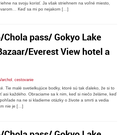
triehne na svoju korisť. Ja však striehnem na voľné miesto,
 tovarom… Keď sa mi po nejakom […]
/Chola pass/ Gokyo Lake
azaar/Everest View hotel a
Varchol
,
cestovanie
 Tie malé svetielkujúce bodky, ktoré sú tak ďaleko, že si to
ť asi každého. Obraciame sa k nim, keď si niečo želáme, keď
 pohľade na ne si kladieme otázky o živote a smrti a vedia
m nie je […]
/Chola pass/ Gokyo Lake