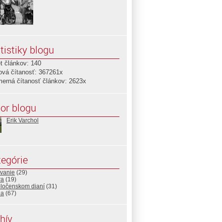
tistiky blogu
t článkov: 140
ová čítanosť: 367261x
merná čítanosť článkov: 2623x
or blogu
Erik Varchol
egórie
ovanie
(29)
ra
(19)
oločenskom dianí
(31)
ia
(67)
hív