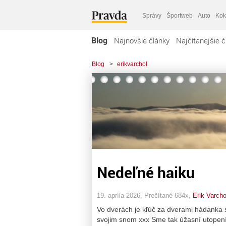
Správy
Športweb
Auto
Kok
Blog
Najnovšie články
Najčítanejšie č
Blog
>
erikvarchol
Nedeľné haiku
19. apríla 2026, Prečítané 684x,
Erik Varcho
Vo dverách je kľúč za dverami hádanka s
svojim snom xxx Sme tak úžasní utopen