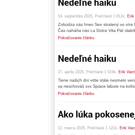
Nedeľné haiku
14. septembra 2025, Prečítané 1 012x,
Erik
Zobúdza nás hnev Sen stratený vo vír
Čas naháňa nás La Dolce Vita Päť slabík
Pokračovanie článku
Nedeľné haiku
27. apríla 2025, Prečítané 1 019x,
Erik Varc
Tiene našich dní ešte stále nesmelo ve
sa neschováš xxx Spiace labute na kolís
Pokračovanie článku
Ako lúka pokosenej
12. marca 2025, Prečítané 1 122x,
Erik Var