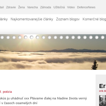
tail
Zdravie
Žena
Varecha
Záhrada
Užitočná
Video
DefenceNews
lánky
Najkomentovanejšie články
Zoznam blogov
Komerčné blog
Er
erik.
l
,
poézia
kús ju uhádnuť xxx Plávame ďalej na hladine života verný
í v časoch osamelých dní