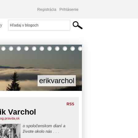
Registrácia
Prihlásenie
y
erikvarchol
RSS
ik Varchol
blog.pravda.sk
o spoločenskom dianí a
živote okolo nás . . .