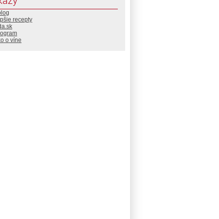
kazy
blog
pšie recepty
da.sk
rogram
o o víne