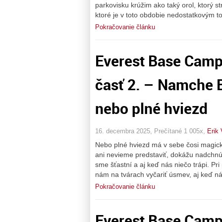
parkovisku krúžim ako taký orol, ktorý s
ktoré je v toto obdobie nedostatkovým
Pokračovanie článku
Everest Base Camp
časť 2. – Namche B
nebo plné hviezd
16. decembra 2025, Prečítané 1 005x,
Erik 
Nebo plné hviezd má v sebe čosi magické.
ani nevieme predstaviť, dokážu nadchnú
sme šťastní a aj keď nás niečo trápi. Pri
nám na tvárach vyčariť úsmev, aj keď ná
Pokračovanie článku
Everest Base Camp