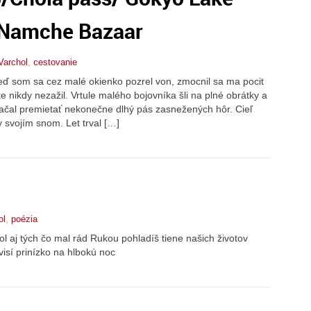
o Namche Bazaar
Varchol
,
cestovanie
eď som sa cez malé okienko pozrel von, zmocnil sa ma pocit
 nikdy nezažil. Vrtule malého bojovníka šli na plné obrátky a
ačal premietať nekonečne dlhý pás zasnežených hôr. Cieľ
y svojím snom. Let trval […]
ol
,
poézia
ol aj tých čo mal rád Rukou pohladíš tiene našich životov
isí prinízko na hlbokú noc