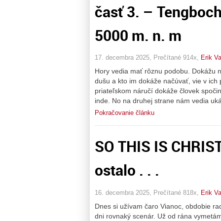
časť 3. – Tengboc
5000 m. n. m
17. decembra 2025, Prečítané 914x,
Erik Va
Hory vedia mať rôznu podobu. Dokážu ná
dušu a kto im dokáže načúvať, vie v ich 
priateľskom náručí dokáže človek spoči
inde. No na druhej strane nám vedia ukáz
Pokračovanie článku
SO THIS IS CHRISTM
ostalo . . .
16. decembra 2025, Prečítané 818x,
Erik Va
Dnes si užívam čaro Vianoc, obdobie rad
dni rovnaký scenár. Už od rána vymetám