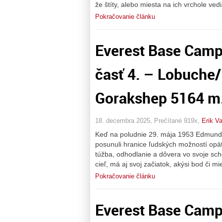
že štíty, alebo miesta na ich vrchole ve
Pokračovanie článku
Everest Base Camp
časť 4. – Lobuche
Gorakshep 5164 m.
18. decembra 2025, Prečítané 919x,
Erik Va
Keď na poludnie 29. mája 1953 Edmund Hi
posunuli hranice ľudských možností opäť 
túžba, odhodlanie a dôvera vo svoje sch
cieľ, má aj svoj začiatok, akýsi bod či mi
Pokračovanie článku
Everest Base Camp