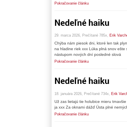
Pokračovanie článku
Nedeľné haiku
29. marca 2026, Prečítané 785x,
Erik Varch
Chýba nám piesok dni, ktoré len tak ply
na hladine riek xxx Lúka plná snov ešte
nástupom nových dní posledné slová
Pokračovanie článku
Nedeľné haiku
18. januára 2026, Prečítané 734x,
Erik Varc
Už zas lietajú tie holubice mieru tmavš
ja xxx Za oknami dážď Ústa plné nemýc
Pokračovanie článku