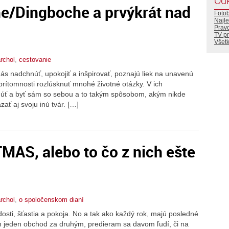
Od
he/Dingboche a prvýkrát nad
Foto
Najle
Prav
TV p
Všetk
rchol
,
cestovanie
s nadchnúť, upokojiť a inšpirovať, poznajú liek na unavenú
prítomnosti rozlúsknuť mnohé životné otázky. V ich
núť a byť sám so sebou a to takým spôsobom, akým nikde
ať aj svoju inú tvár. […]
AS, alebo to čo z nich ešte
rchol
,
o spoločenskom dianí
osti, šťastia a pokoja. No a tak ako každý rok, majú posledné
 jeden obchod za druhým, predieram sa davom ľudí, či na