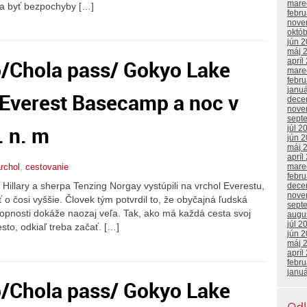
mare
dia byť bezpochyby […]
febr
nove
októ
jún 
máj 
/Chola pass/ Gokyo Lake
apríl
mare
febr
janu
/Everest Basecamp a noc v
dece
nove
sept
 n. m
júl 2
jún 
máj 
apríl
rchol
,
cestovanie
mare
febr
llary a sherpa Tenzing Norgay vystúpili na vrchol Everestu,
dece
nove
o čosi vyššie. Človek tým potvrdil to, že obyčajná ľudská
sept
opnosti dokáže naozaj veľa. Tak, ako má každá cesta svoj
augu
júl 2
esto, odkiaľ treba začať. […]
jún 
máj 
apríl
febr
janu
/Chola pass/ Gokyo Lake