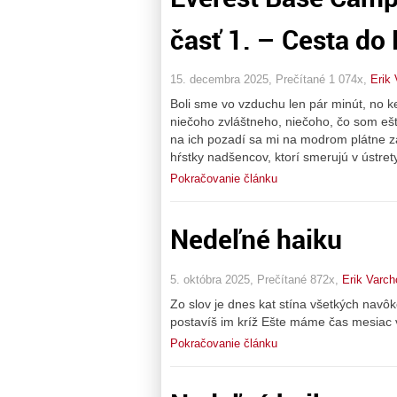
časť 1. – Cesta d
15. decembra 2025, Prečítané 1 074x,
Erik 
Boli sme vo vzduchu len pár minút, no k
niečoho zvláštneho, niečoho, čo som ešte
na ich pozadí sa mi na modrom plátne z
hŕstky nadšencov, ktorí smerujú v ústret
Pokračovanie článku
Nedeľné haiku
5. októbra 2025, Prečítané 872x,
Erik Varch
Zo slov je dnes kat stína všetkých navôk
postavíš im kríž Ešte máme čas mesiac v
Pokračovanie článku