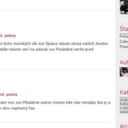
Šta
ol
,
poézia
Poče
Celk
nú ticho morských vĺn xxx Spiace labute obraz našich životov
Prie
 stále naivne verí na zázrak xxx Posledné verše pred
Aut
Kat
hol
,
poézia
cest
ie ako noc xxx Hľadáme ostrov miesto kde nás nenájdu iba ty a
kultú
o sp
h slov naplnený čas
poéz
Arc