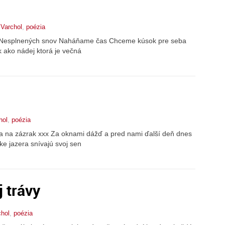
 Varchol
,
poézia
e Nesplnených snov Naháňame čas Chceme kúsok pre seba
 ako nádej ktorá je večná
hol
,
poézia
ria na zázrak xxx Za oknami dážď a pred nami ďalší deň dnes
ke jazera snívajú svoj sen
 trávy
chol
,
poézia