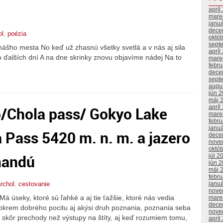
apríl
mare
janu
dece
ol
,
poézia
októ
sept
nášho mesta No keď už zhasnú všetky svetlá a v nás aj sila
apríl
o ďalších dní A na dne skrinky znovu objavíme nádej Na to
mare
febr
dece
sept
augu
jún 
máj 
/Chola pass/ Gokyo Lake
apríl
mare
febr
janu
a Pass 5420 m. n. m. a jazero
dece
nove
októ
mandú
júl 2
jún 
máj 
febr
janu
rchol
,
cestovanie
nove
Má úseky, ktoré sú ľahké a aj tie ťažšie, ktoré nás vedia
mare
dece
okrem dobrého pocitu aj akýsi druh poznania, poznania seba
nove
 skôr prechody než výstupy na štíty, aj keď rozumiem tomu,
apríl