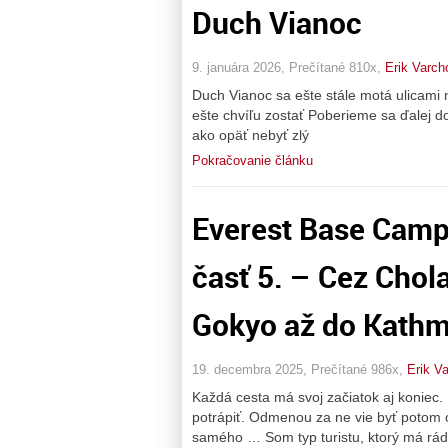
Duch Vianoc
9. januára 2026, Prečítané 810x,
Erik Varch
Duch Vianoc sa ešte stále motá ulicami 
ešte chvíľu zostať Poberieme sa ďalej d
ako opäť nebyť zlý
Pokračovanie článku
Everest Base Camp
časť 5. – Cez Chol
Gokyo až do Kath
19. decembra 2025, Prečítané 986x,
Erik Va
Každá cesta má svoj začiatok aj koniec. 
potrápiť. Odmenou za ne vie byť potom 
samého … Som typ turistu, ktorý má rád