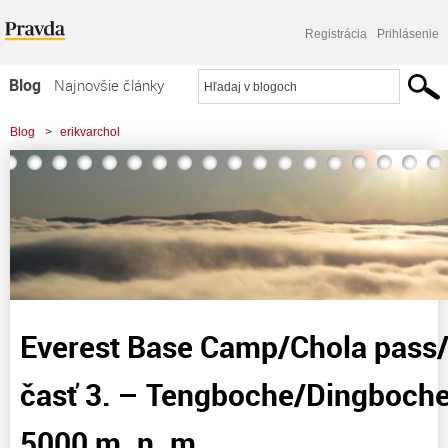
Registrácia
Prihlásenie
Blog
Najnovšie články
Najčítanejšie články
Blog
>
erikvarchol
Najkomentovanejšie články
>
Everest Base Camp/Chola pass/ Gokyo Lake časť 3. - Tengboche/Dingboche
Zoznam blogov
a prvýkrát nad 5000 m. n.
Komerčné blogy
Everest Base Camp/Chola pass
časť 3. – Tengboche/Dingboche
5000 m. n. m