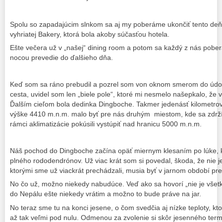
Spolu so zapadajúcim slnkom sa aj my poberáme ukončiť tento deň v
vyhriatej Bakery, ktorá bola akoby súčasťou hotela.
Ešte večera už v „našej“ dining room a potom sa každý z nás pober
nocou prevedie do ďalšieho dňa.
Keď som sa ráno prebudil a pozrel som von oknom smerom do údoli
cesta, uvidel som len „biele pole“, ktoré mi nesmelo našepkalo, že 
Ďalším cieľom bola dedinka Dingboche. Takmer jedenásť kilometro
výške 4410 m.n.m. malo byť pre nás druhým miestom, kde sa zdrž
rámci aklimatizácie pokúsili vystúpiť nad hranicu 5000 m.n.m.
Náš pochod do Dingboche začína opäť miernym klesaním po lúke, kt
plného rododendrónov. Už viac krát som si povedal, škoda, že nie je
ktorými sme už viackrát prechádzali, musia byť v jarnom období 
No čo už, možno niekedy nabudúce. Veď ako sa hovorí „nie je vše
do Nepálu ešte niekedy vrátim a možno to bude práve na jar.
No teraz sme tu na konci jesene, o čom svedčia aj nízke teploty, kt
až tak veľmi pod nulu. Odmenou za zvolenie si skôr jesenného termí