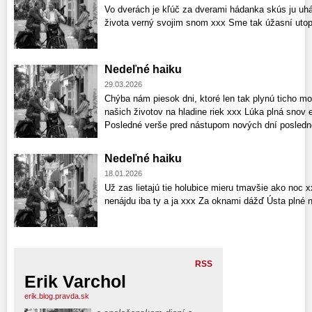
Vo dverách je kľúč za dverami hádanka skús ju uh
života verný svojim snom xxx Sme tak úžasní uto
Nedeľné haiku
29.03.2026
Chýba nám piesok dni, ktoré len tak plynú ticho m
našich životov na hladine riek xxx Lúka plná snov 
Posledné verše pred nástupom nových dní posledn
Nedeľné haiku
18.01.2026
Už zas lietajú tie holubice mieru tmavšie ako noc
nenájdu iba ty a ja xxx Za oknami dážď Ústa plné
RSS
Erik Varchol
erik.blog.pravda.sk