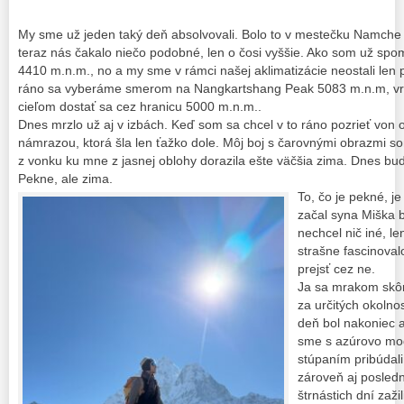
My sme už jeden taký deň absolvovali. Bolo to v mestečku Namche
teraz nás čakalo niečo podobné, len o čosi vyššie. Ako som už spo
4410 m.n.m., no a my sme v rámci našej aklimatizácie neostali len p
ráno sa vyberáme smerom na Nangkartshang Peak 5083 m.n.m, vrch
cieľom dostať sa cez hranicu 5000 m.n.m..
Dnes mrzlo už aj v izbách. Keď som sa chcel v to ráno pozrieť von
námrazou, ktorá šla len ťažko dole. Môj boj s čarovnými obrazmi so
z vonku ku mne z jasnej oblohy dorazila ešte väčšia zima. Dnes bu
Pekne, ale zima.
To, čo je pekné, j
začal syna Miška b
nechcel nič iné, l
strašne fascinoval
prejsť cez ne.
Ja sa mrakom skô
za určitých okolno
deň bol nakoniec 
sme s azúrovo mo
stúpaním pribúdali
zároveň aj posledn
štrnástich dní zažil