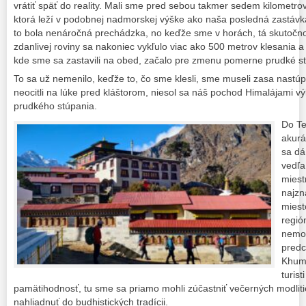
vrátiť späť do reality. Mali sme pred sebou takmer sedem kilometr
ktorá leží v podobnej nadmorskej výške ako naša posledná zastávk
to bola nenáročná prechádzka, no keďže sme v horách, tá skutočnos
zdanlivej roviny sa nakoniec vykľulo viac ako 500 metrov klesania 
kde sme sa zastavili na obed, začalo pre zmenu pomerne prudké s
To sa už nemenilo, keďže to, čo sme klesli, sme museli zasa nastúp
neocitli na lúke pred kláštorom, niesol sa náš pochod Himalájami 
prudkého stúpania.
Do Te
akurá
sa dá
vedľa
miestn
najzn
miest
regió
nemoh
predc
Khumj
turist
pamätihodnosť, tu sme sa priamo mohli zúčastniť večerných modli
nahliadnuť do budhistických tradícii.