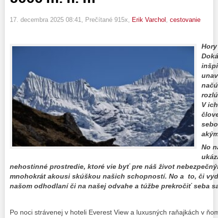
17. decembra 2025 08:41
, Prečítané 915x,
Erik Varchol
,
cestovanie
Hory
Doká
inšpi
unav
načú
rozl
V ic
člov
sebo
akým
No n
ukáza
nehostinné prostredie, ktoré vie byť pre náš život nebezpečný
mnohokrát akousi skúškou našich schopností. No a to, či vydr
našom odhodlaní či na našej odvahe a túžbe prekročiť seba
Po noci strávenej v hoteli Everest View a luxusných raňajkách v ňo