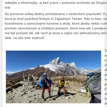
stálejšie a slnečnejšie, aj keď práve v podvečer príchodu do Dingb
tvár.
Do pomerne veľkej dediny prichádzame v neskoršom popoludní. K jej
ktorá je dosť podobná Nízkym či Západným Tatrám. Kde tu lúka, na
kosodrevine a samozrejme kamene a skaly, ktoré akoby niekto rozh
privítalo zamračeným a hmlistým počasím, ktoré sme ale z predpove
má byť počasie zlé, tak nech je teraz a zajtra cez aklimatizačný deň
také, na aké sme zvyknutí…
T
n
v
č
s
p
n
j
E
a
n
a