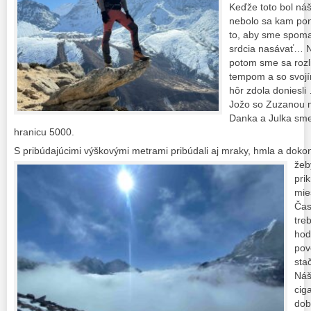
Keďže toto bol ná
nebolo sa kam poná
to, aby sme spomal
srdcia nasávať… Na
potom sme sa rozli
tempom a so svojí
hôr zdola doniesli
Jožo so Zuzanou ma
Danka a Julka sme s
hranicu 5000.
S pribúdajúcimi výškovými metrami pribúdali aj mraky, hmla a doko
žeb
pri
mie
Čas
tre
hod
pov
stač
Náš
cig
dob