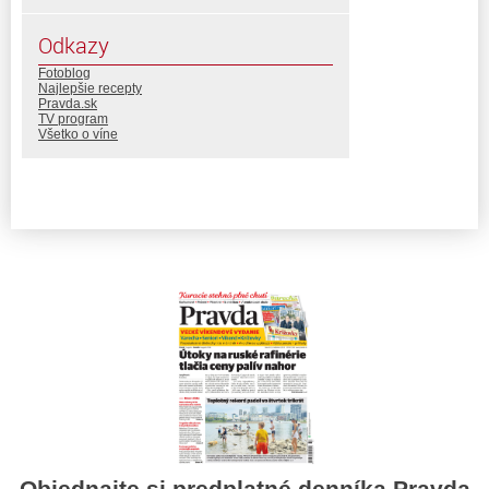
Odkazy
Fotoblog
Najlepšie recepty
Pravda.sk
TV program
Všetko o víne
Objednajte si predplatné denníka Pravda