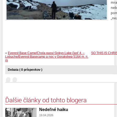
mra
neb
pom
„n
«
Everest Base Camp/Chola pass/ Gokyo Lake časť 4. –
SO THIS IS CHRISTM
Lobuche/Everest Basecamp a noc v Gorakshep 5164 m. n.
m
Debata ( 0 príspevkov )
Ďalšie články od tohto blogera
Nedeľné haiku
19.04.2026