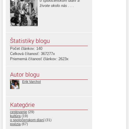
o spoločenskom dianí a
živote okolo nás . . .
Štatistiky blogu
Počet článkov: 140
Celková čítanosť: 367277x
Priemerná čítanosť článkov: 2623x
Autor blogu
Erik Varchol
Kategórie
cestovanie
(29)
kultúra
(19)
o spoločenskom dianí
(31)
poézia
(67)