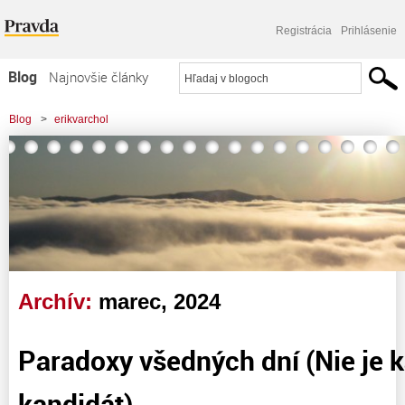
Registrácia
Prihlásenie
Blog
Najnovšie články
Najčítanejšie články
Blog
>
erikvarchol
Najkomentovanejšie články
Zoznam blogov
Komerčné blogy
Archív:
marec, 2024
Paradoxy všedných dní (Nie je 
kandidát)