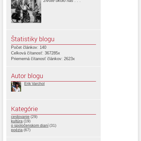
živote okolo nás . . .
Štatistiky blogu
Počet článkov: 140
Celková čítanosť: 367285x
Priemerná čítanosť článkov: 2623x
Autor blogu
Erik Varchol
Kategórie
cestovanie
(29)
kultúra
(19)
o spoločenskom dianí
(31)
poézia
(67)