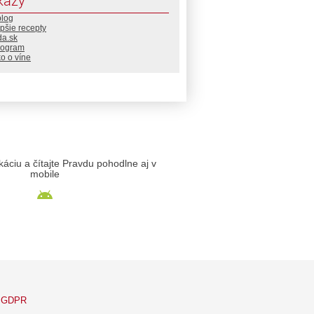
kazy
blog
pšie recepty
da.sk
rogram
o o víne
likáciu a čítajte Pravdu pohodlne aj v
mobile
GDPR