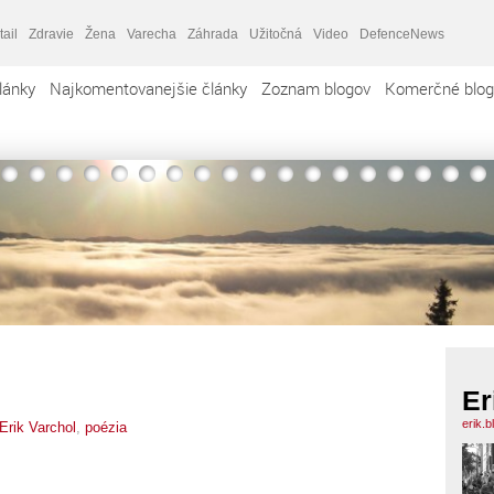
tail
Zdravie
Žena
Varecha
Záhrada
Užitočná
Video
DefenceNews
lánky
Najkomentovanejšie články
Zoznam blogov
Komerčné blog
Er
erik.
Erik Varchol
,
poézia