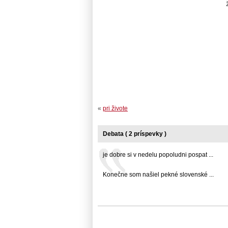
«
pri živote
Debata ( 2 príspevky )
je dobre si v nedelu popoludni pospat ...
Konečne som našiel pekné slovenské ...