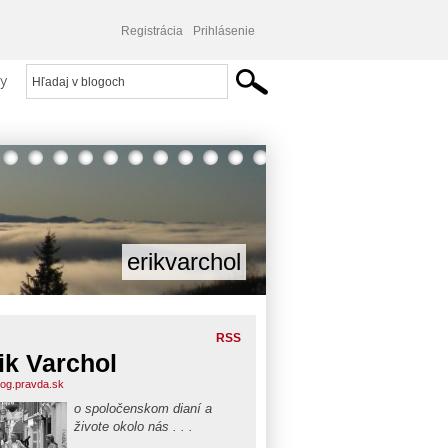
Registrácia
Prihlásenie
y
erikvarchol
RSS
ik Varchol
blog.pravda.sk
o spoločenskom dianí a
živote okolo nás . . .