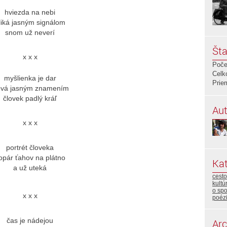
hviezda na nebi
liká jasným signálom
snom už neverí
Šta
x x x
Poče
Celk
myšlienka je dar
Prie
ová jasným znamením
človek padlý kráľ
Aut
x x x
portrét človeka
opár ťahov na plátno
Kat
a už uteká
cest
kultú
o sp
x x x
poéz
čas je nádejou
Arc