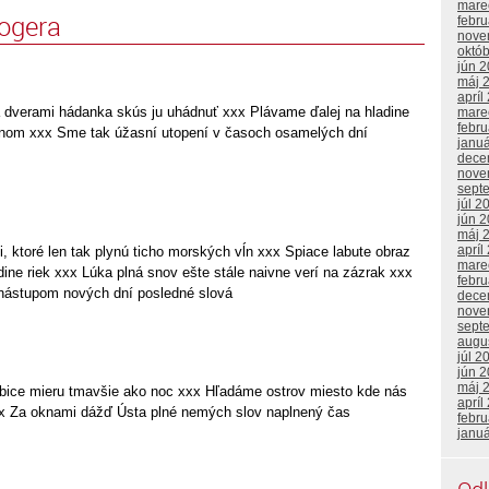
mare
logera
febr
nove
októ
jún 
máj 
apríl
a dverami hádanka skús ju uhádnuť xxx Plávame ďalej na hladine
mare
febr
snom xxx Sme tak úžasní utopení v časoch osamelých dní
janu
dece
nove
sept
júl 2
jún 
máj 
apríl
 ktoré len tak plynú ticho morských vĺn xxx Spiace labute obraz
mare
dine riek xxx Lúka plná snov ešte stále naivne verí na zázrak xxx
febr
nástupom nových dní posledné slová
dece
nove
sept
augu
júl 2
jún 
máj 
olubice mieru tmavšie ako noc xxx Hľadáme ostrov miesto kde nás
apríl
xxx Za oknami dážď Ústa plné nemých slov naplnený čas
febr
janu