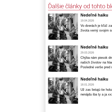
Ďalšie články od tohto b
Nedeľné haiku
19.04.2026
Vo dverách je kľúč z
života verný svojim 
Nedeľné haiku
29.03.2026
Chýba nám piesok dni,
našich životov na hla
Posledné verše pred 
Nedeľné haiku
18.01.2026
Už zas lietajú tie h
nenájdu iba ty a ja 