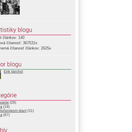
tistiky blogu
t článkov: 140
ová čítanosť: 367531x
merná čítanosť článkov: 2625x
or blogu
Erik Varchol
egórie
ovanie
(29)
ra
(19)
oločenskom dianí
(31)
ia
(67)
hív