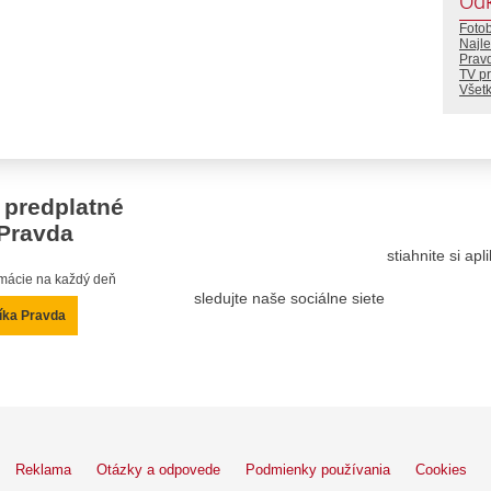
Od
Foto
Najle
Prav
TV p
Všetk
 predplatné
Pravda
stiahnite si ap
ormácie na každý deň
sledujte naše sociálne siete
íka Pravda
Reklama
Otázky a odpovede
Podmienky používania
Cookies