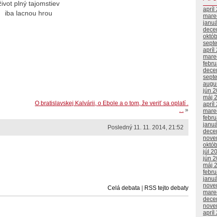
život plný tajomstiev
apríl
iba lacnou hrou
mare
janu
dece
októ
sept
apríl
mare
febr
dece
sept
augu
jún 
máj 
O bratislavskej Kalvárii, o Ebole a o tom, že veriť sa oplatí .
apríl
. .
»
mare
febr
janu
Posledný 11. 11. 2014, 21:52
dece
nove
októ
júl 2
jún 
máj 
febr
janu
nove
Celá debata
|
RSS tejto debaty
mare
dece
nove
apríl