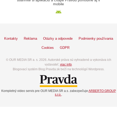
stiahnite si aplikáciu a čítajte Pravdu pohodlne aj v
mobile
Kontakty
Reklama
Otázky a odpovede
Podmienky používania
Cookies
GDPR
© OUR MEDIA SR a. s. 2026. Autorské práva sú vyhradené a vykonáva ich
vydavateľ,
viac info
.
Blogovací systém Blog.Pravda.sk beží na technológií Wordpress.
Kompletný video servis pre OUR MEDIA SR a.s. zabezpečuje
ARBERTO GROUP
s.r.o.
.