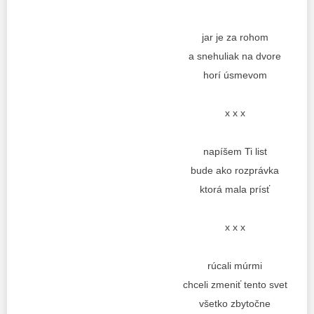
jar je za rohom
a snehuliak na dvore
horí úsmevom
x x x
napíšem Ti list
bude ako rozprávka
ktorá mala prísť
x x x
rúcali múrmi
chceli zmeniť tento svet
všetko zbytočne