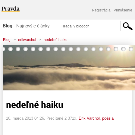
Registrácia
Prihlásenie
Blog
Najnovšie články
Najčítanejšie články
Blog
>
erikvarchol
>
nedeľné haiku
Najkomentovanejšie články
Zoznam blogov
Komerčné blogy
nedeľné haiku
10. marca 2013 04:26
, Prečítané 2 371x,
Erik Varchol
,
poézia