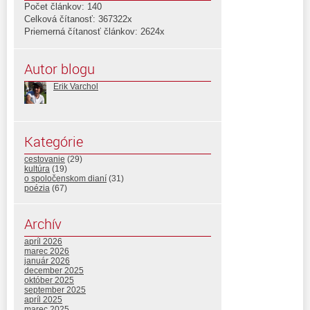
Počet článkov: 140
Celková čítanosť: 367322x
Priemerná čítanosť článkov: 2624x
Autor blogu
Erik Varchol
Kategórie
cestovanie
(29)
kultúra
(19)
o spoločenskom dianí
(31)
poézia
(67)
Archív
apríl 2026
marec 2026
január 2026
december 2025
október 2025
september 2025
apríl 2025
marec 2025