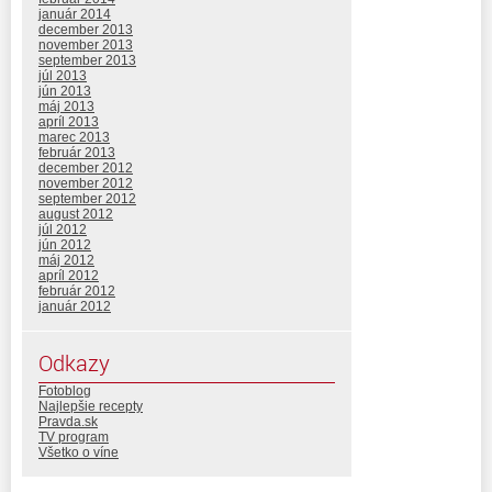
január 2014
december 2013
november 2013
september 2013
júl 2013
jún 2013
máj 2013
apríl 2013
marec 2013
február 2013
december 2012
november 2012
september 2012
august 2012
júl 2012
jún 2012
máj 2012
apríl 2012
február 2012
január 2012
Odkazy
Fotoblog
Najlepšie recepty
Pravda.sk
TV program
Všetko o víne