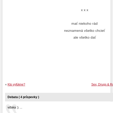
x x x
mať niekoho rád
neznamená všetko chcieť
ale všetko dať
«
Kto vyfúkne?
Sex, Drugs & Ro
Debata ( 4 príspevky )
vďaka :). ...