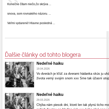
Konečne čítam niečo,čo skrýva ...
snova, som rovnakého názoru. ...
Veľmi vydarené! Hlavne posledná ...
Ďalšie články od tohto blogera
Nedeľné haiku
19.04.2026
Vo dverách je kľúč za dverami hádanka skús ju uh
života verný svojim snom xxx Sme tak úžasní uto
Nedeľné haiku
29.03.2026
Chýba nám piesok dni, ktoré len tak plynú ticho m