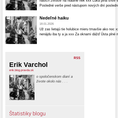
našich životov na hladine riek xxx Lúka plná snov 
Posledné verše pred nástupom nových dní posledn
Nedeľné haiku
18.01.2026
Už zas lietajú tie holubice mieru tmavšie ako noc
nenájdu iba ty a ja xxx Za oknami dážď Ústa plné
RSS
Erik Varchol
erik.blog.pravda.sk
o spoločenskom dianí a
živote okolo nás . . .
Štatistiky blogu